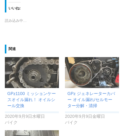
し
b
て
o
T
o
いいね:
w
k
i
で
t
共
読み込み中…
t
有
e
す
r
る
で
に
共
は
有
ク
(
リ
新
ッ
関連
し
ク
い
し
ウ
て
ィ
く
ン
だ
ド
さ
ウ
い
で
(
開
新
き
し
ま
い
す
ウ
GPz1100 ミッションケー
GPz ジェネレーターカバ
)
ィ
ン
スオイル漏れ！ オイルシ
ー オイル漏れ/セルモー
ド
ール交換
ター分解・清掃
ウ
で
開
2020年9月9日水曜日
2020年9月9日金曜日
き
ま
バイク
バイク
す
)