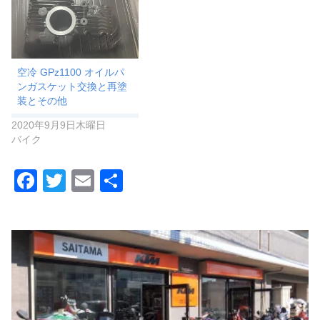
空冷 GPz1100 オイルパ
ンガスケット交換と再塗
装とその他
2020年9月9日木曜日
バイク
F
T
E
共
a
wi
m
有
c
tt
ail
e
er
b
o
o