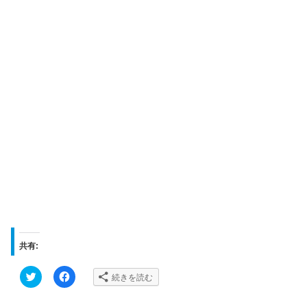
共有:
ク
F
続きを読む
リ
a
ッ
c
ク
e