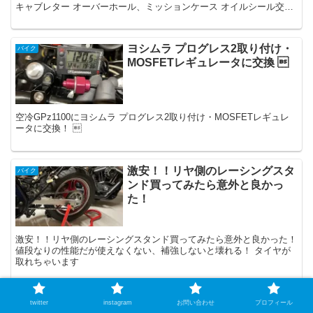
キャブレター オーバーホール、ミッションケース オイルシール交
換、ヨシムラ プログレス2取付け など！
ヨシムラ プログレス2取り付け・
バイク
MOSFETレギュレータに交換 
空冷GPz1100にヨシムラ プログレス2取り付け・MOSFETレギュレ
ータに交換！ 
激安！！リヤ側のレーシングスタ
バイク
ンド買ってみたら意外と良かっ
た！
激安！！リヤ側のレーシングスタンド買ってみたら意外と良かった！
値段なりの性能だが使えなくない、補強しないと壊れる！ タイヤが
取れちゃいます
twitter
instagram
お問い合わせ
プロフィール
スポンサーリンク