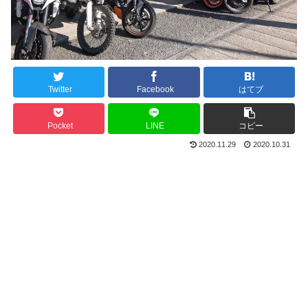
Twitter
Facebook
はてブ
Pocket
LINE
コピー
2020.11.29
2020.10.31