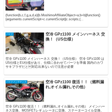
(function(b,c,f,g,a,d,e){b.MoshimoAffiliateObject=a;b=b||function()
{arguments.currentScript=c.currentScript||c.scripts;(...
空冷 GPz1100 メインハーネス 交
バイク
換！（US仕様）
空冷 GPz1100 メインハーネス 交換！（US仕様） 空冷 GPz1100 は
US仕様とEU仕様があり、仕様に合わせてパーツを準備 国内のカワ
サキプラザだと対応出来ないので注意が必要
空冷 GPz1100 復活！！（燃料漏
バイクメンテナンス
れ,オイル漏れ,その他）
空冷 GPz1100 復活！！（燃料漏れ,オイル漏れ,その他） メインハー
ネス交換、MOSFETレギュレータに交換、ステーターコイル交換、