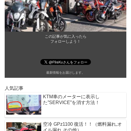
k
この記事が気に入ったら
フォローしよう！
最新情報をお届けします。
人気記事
KTM車のメーターに表示し
た”SERVICE”を消す方法！
空冷 GPz1100 復活！！（燃料漏れ,オ
イル漏れ,その他）