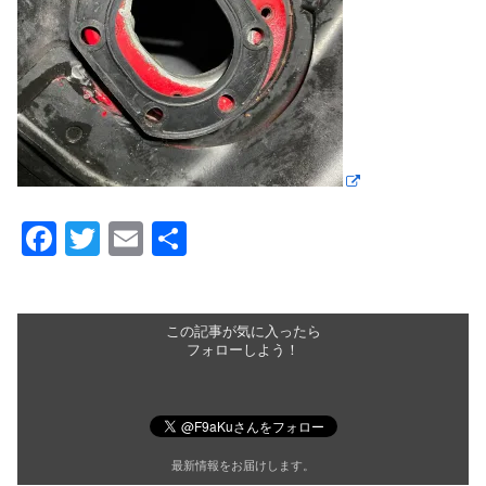
F
T
E
共
a
wi
m
有
c
tt
ail
e
er
この記事が気に入ったら
フォローしよう！
b
o
o
最新情報をお届けします。
k