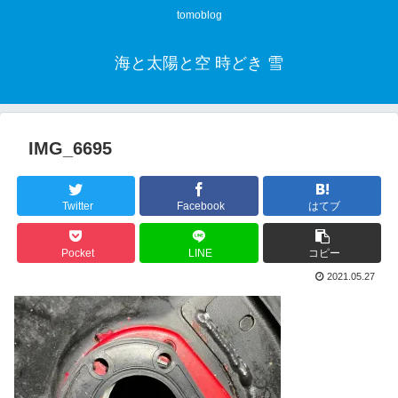
tomoblog
海と太陽と空 時どき 雪
IMG_6695
Twitter
Facebook
はてブ
Pocket
LINE
コピー
2021.05.27