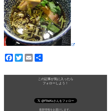
F
T
E
共
a
wi
m
有
c
tt
ail
e
er
この記事が気に入ったら
フォローしよう！
b
o
o
最新情報をお届けします。