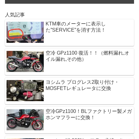
k
人気記事
KTM車のメーターに表示し
た”SERVICE”を消す方法！
空冷 GPz1100 復活！！（燃料漏れ,オ
イル漏れ,その他）
ヨシムラ プログレス2取り付け・
MOSFETレギュレータに交換 
空冷GPz1100！BLファクトリー製メガ
ホンマフラーに交換！