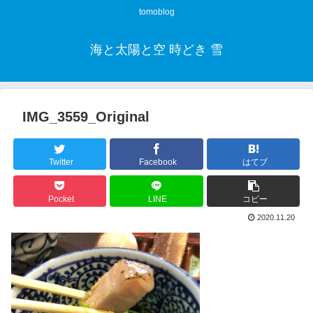
tomoblog
海と太陽と空 時どき 雪
IMG_3559_Original
Twitter
Facebook
はてブ
Pocket
LINE
コピー
2020.11.20