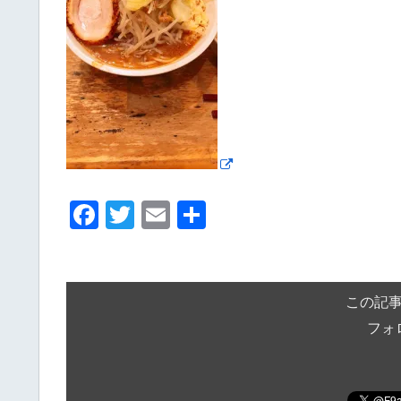
F
T
E
共
a
wi
m
有
c
tt
ail
e
er
この記
b
フォ
o
o