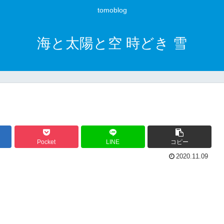
tomoblog
海と太陽と空 時どき 雪
Pocket
LINE
コピー
2020.11.09