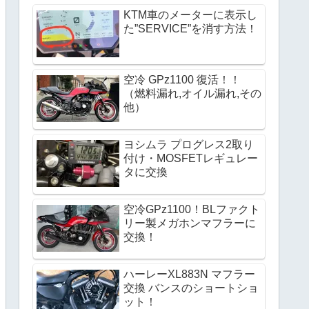
KTM車のメーターに表示し
た”SERVICE”を消す方法！
空冷 GPz1100 復活！！
（燃料漏れ,オイル漏れ,その
他）
ヨシムラ プログレス2取り
付け・MOSFETレギュレー
タに交換 
空冷GPz1100！BLファクト
リー製メガホンマフラーに
交換！
ハーレーXL883N マフラー
交換 バンスのショートショ
ット！