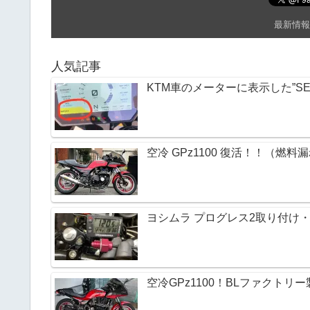
k
最新情報
人気記事
KTM車のメーターに表示した”SE
空冷 GPz1100 復活！！（燃料
ヨシムラ プログレス2取り付け・M
空冷GPz1100！BLファクト