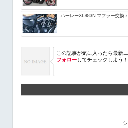
ハーレーXL883N マフラー交
この記事が気に入ったら最新
フォロー
してチェックしよう
シ