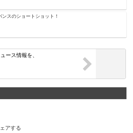
換 バンスのショートショット！
ニュース情報を、
！
ェアする