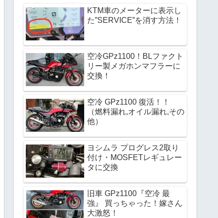
KTM車のメーターに表示し
た”SERVICE”を消す方法！
空冷GPz1100！BLファクト
リー製メガホンマフラーに
交換！
空冷 GPz1100 復活！！
（燃料漏れ,オイル漏れ,その
他）
ヨシムラ プログレス2取り
付け・MOSFETレギュレー
タに交換 
旧車 GPz1100『空冷 最
強』 買っちゃった！嫁さん
大激怒！