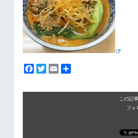
F
T
E
共
a
wi
m
有
c
tt
ail
e
er
この記
b
フォ
o
o
k