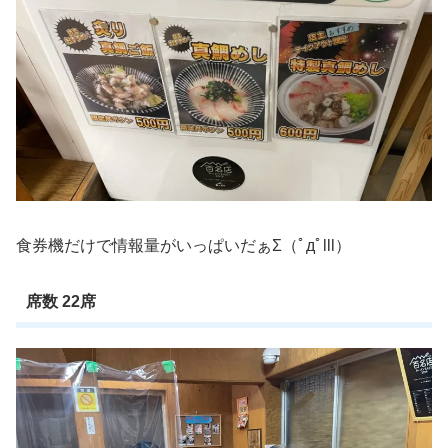
食券機だけで情報量がいっぱいだぁΣ（ﾟдﾟlll）
席数 22席