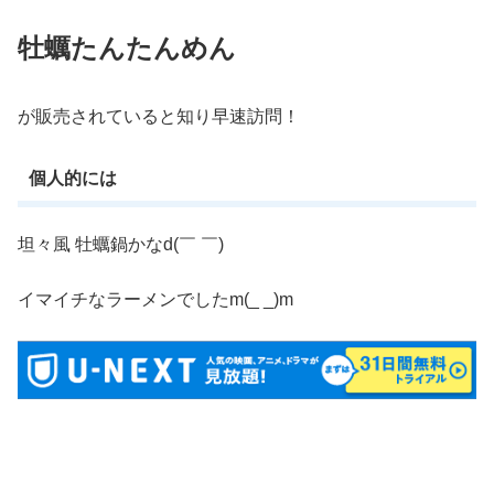
牡蠣たんたんめん
が販売されていると知り早速訪問！
個人的には
坦々風 牡蠣鍋かなd(￣ ￣)
イマイチなラーメンでしたm(_ _)m