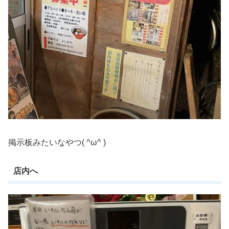
掲示板みたいなやつ( ^ω^ )
店内へ