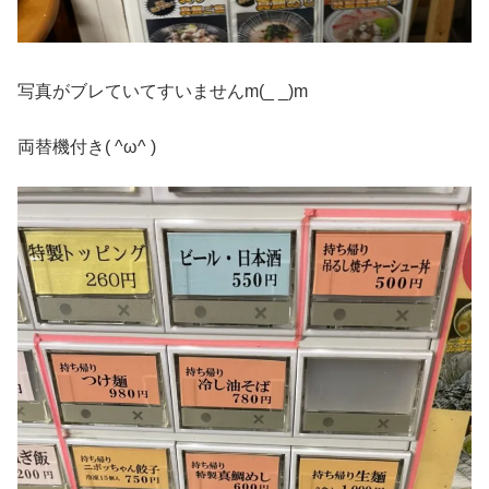
写真がブレていてすいませんm(_ _)m
両替機付き( ^ω^ )