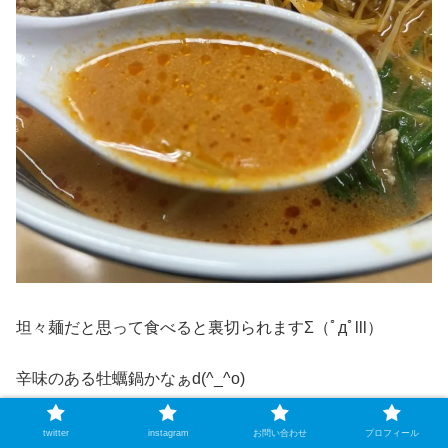
坦々麺だと思って食べると裏切られますΣ（ﾟдﾟlll）
辛味のある牡蠣鍋かなぁd(^_^o)
胡麻の風味はあまりせず、牡蠣独特の香りが強い
twitter
instagram
お問い合わせ
プロフィール