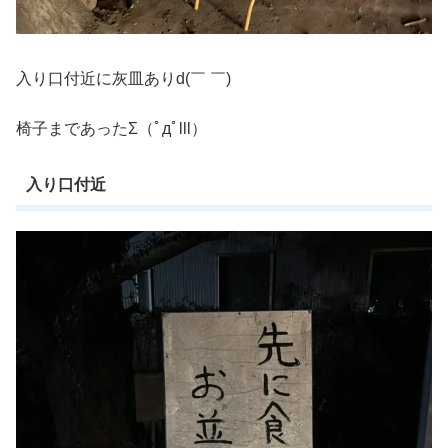
入り口付近に灰皿ありd(￣ ￣)
椅子まであったΣ（ﾟдﾟlll）
入り口付近