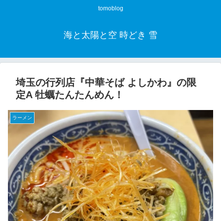
tomoblog
海と太陽と空 時どき 雪
埼玉の行列店『中華そば よしかわ』の限
定A 牡蠣たんたんめん！
ラーメン