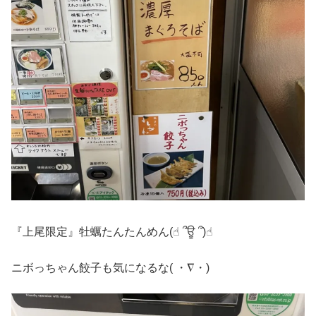
『上尾限定』牡蠣たんたんめん(☝︎ ՞ਊ ՞)☝︎
ニボっちゃん餃子も気になるな( ・∇・)