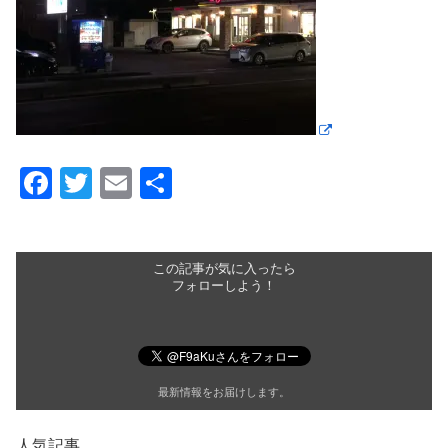
F
T
E
共
a
wi
m
有
c
tt
ail
e
er
この記事が気に入ったら
フォローしよう！
b
o
o
最新情報をお届けします。
k
人気記事