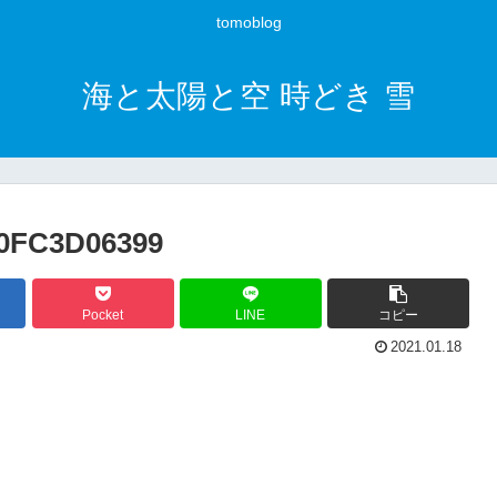
tomoblog
海と太陽と空 時どき 雪
90FC3D06399
Pocket
LINE
コピー
2021.01.18