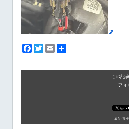
F
T
E
共
a
wi
m
有
c
tt
ail
e
er
この記
b
フォ
o
o
k
最新情報