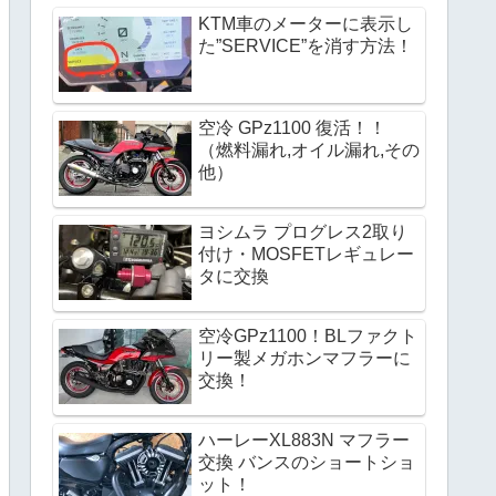
KTM車のメーターに表示し
た”SERVICE”を消す方法！
空冷 GPz1100 復活！！
（燃料漏れ,オイル漏れ,その
他）
ヨシムラ プログレス2取り
付け・MOSFETレギュレー
タに交換 
空冷GPz1100！BLファクト
リー製メガホンマフラーに
交換！
ハーレーXL883N マフラー
交換 バンスのショートショ
ット！