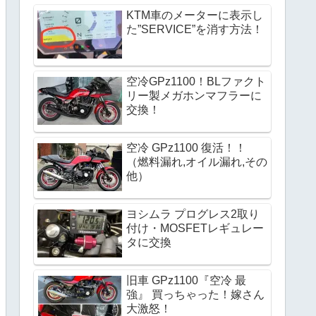
KTM車のメーターに表示し
た”SERVICE”を消す方法！
空冷GPz1100！BLファクト
リー製メガホンマフラーに
交換！
空冷 GPz1100 復活！！
（燃料漏れ,オイル漏れ,その
他）
ヨシムラ プログレス2取り
付け・MOSFETレギュレー
タに交換 
旧車 GPz1100『空冷 最
強』 買っちゃった！嫁さん
大激怒！