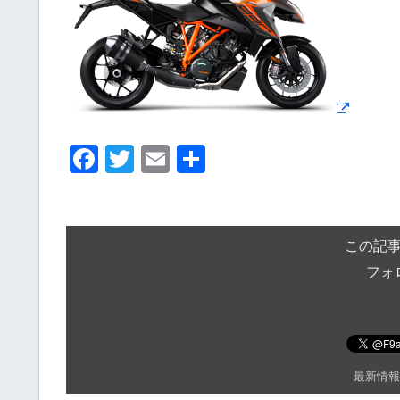
F
T
E
共
a
wi
m
有
c
tt
ail
e
er
この記
b
フォ
o
o
k
最新情報