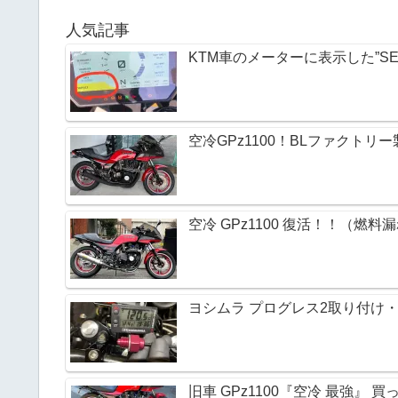
人気記事
KTM車のメーターに表示した”SE
空冷GPz1100！BLファクト
空冷 GPz1100 復活！！（燃料
ヨシムラ プログレス2取り付け・M
旧車 GPz1100『空冷 最強』