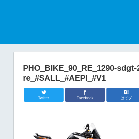
PHO_BIKE_90_RE_1290-sdgt-2
re_#SALL_#AEPI_#V1
Twitter
Facebook
はてブ