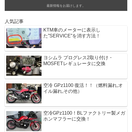
o
最新情報をお届けします。
k
人気記事
KTM車のメーターに表示し
た”SERVICE”を消す方法！
ヨシムラ プログレス2取り付け・
MOSFETレギュレータに交換 
空冷 GPz1100 復活！！（燃料漏れ,オ
イル漏れ,その他）
空冷GPz1100！BLファクトリー製メガ
ホンマフラーに交換！