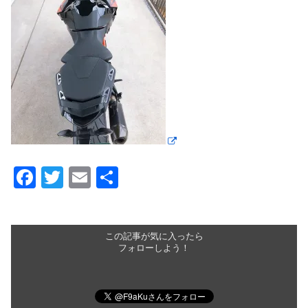
F
T
E
共
a
wi
m
有
c
tt
ail
e
er
この記事が気に入ったら
フォローしよう！
b
o