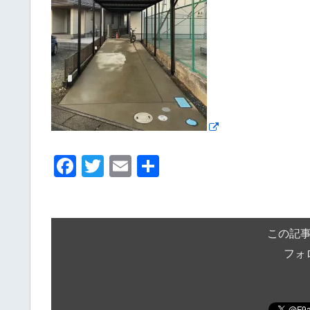
F
T
E
共
a
wi
m
有
c
tt
ail
e
er
この記
b
フォ
o
o