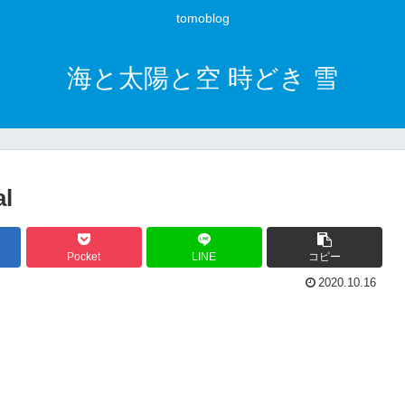
tomoblog
海と太陽と空 時どき 雪
al
Pocket
LINE
コピー
2020.10.16