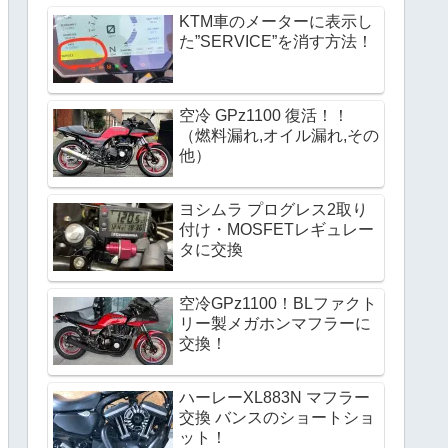
KTM車のメーターに表示し
た”SERVICE”を消す方法！
空冷 GPz1100 復活！！
（燃料漏れ,オイル漏れ,その
他）
ヨシムラ プログレス2取り
付け・MOSFETレギュレー
タに交換 
空冷GPz1100！BLファクト
リー製メガホンマフラーに
交換！
ハーレーXL883N マフラー
交換 バンスのショートショ
ット！