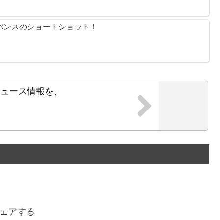
換 バンスのショートショット！
ニュース情報を、
！
ェアする