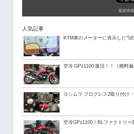
k
最新情報
人気記事
KTM車のメーターに表示した”SE
空冷 GPz1100 復活！！（燃料
ヨシムラ プログレス2取り付け・M
空冷GPz1100！BLファクト