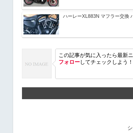
ハーレーXL883N マフラー交
この記事が気に入ったら最新
フォロー
してチェックしよう
シ