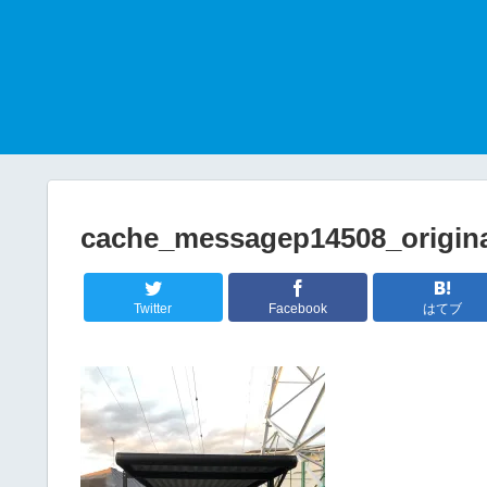
cache_messagep14508_origin
Twitter
Facebook
はてブ