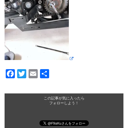
F
T
E
共
a
wi
m
有
c
tt
ail
e
er
この記事が気に入ったら
フォローしよう！
b
o