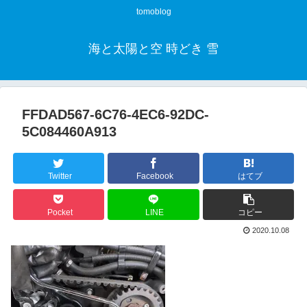
tomoblog
海と太陽と空 時どき 雪
FFDAD567-6C76-4EC6-92DC-
5C084460A913
Twitter
Facebook
はてブ
Pocket
LINE
コピー
2020.10.08