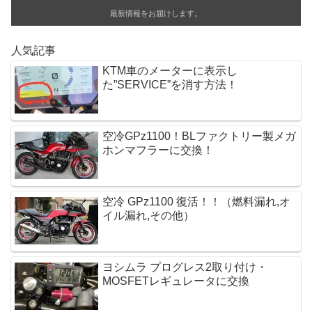
o
最新情報をお届けします。
k
人気記事
KTM車のメーターに表示し
た”SERVICE”を消す方法！
空冷GPz1100！BLファクトリー製メガ
ホンマフラーに交換！
空冷 GPz1100 復活！！（燃料漏れ,オ
イル漏れ,その他）
ヨシムラ プログレス2取り付け・
MOSFETレギュレータに交換 