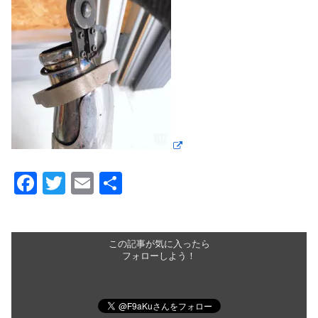
F
T
E
共
a
wi
m
有
c
tt
ail
e
er
この記事が気に入ったら
フォローしよう！
b
o