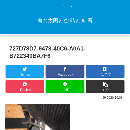
tomoblog
海と太陽と空 時どき 雪
727D78D7-9473-40C6-A0A1-
B722340BA7F6
Twitter
Facebook
はてブ
Pocket
LINE
コピー
2020.10.08