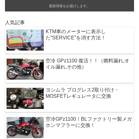
o
最新情報をお届けします。
k
人気記事
KTM車のメーターに表示し
た”SERVICE”を消す方法！
空冷 GPz1100 復活！！（燃料漏れ,オ
イル漏れ,その他）
ヨシムラ プログレス2取り付け・
MOSFETレギュレータに交換 
空冷GPz1100！BLファクトリー製メガ
ホンマフラーに交換！