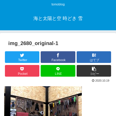
tomoblog
海と太陽と空 時どき 雪
img_2680_original-1
Twitter
Facebook
はてブ
Pocket
LINE
コピー
2020.10.19