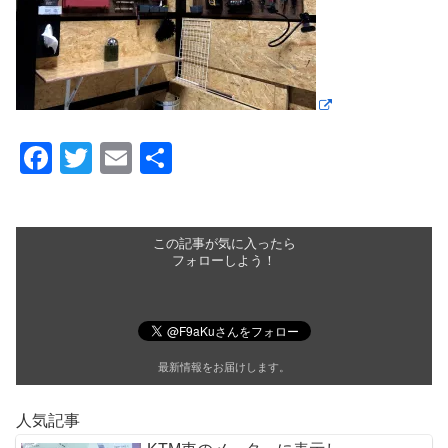
F
T
E
共
a
wi
m
有
c
tt
ail
e
er
この記事が気に入ったら
フォローしよう！
b
o
o
最新情報をお届けします。
k
人気記事