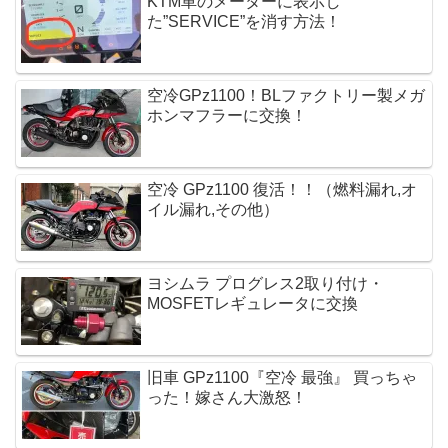
KTM車のメーターに表示し
た”SERVICE”を消す方法！
空冷GPz1100！BLファクトリー製メガ
ホンマフラーに交換！
空冷 GPz1100 復活！！（燃料漏れ,オ
イル漏れ,その他）
ヨシムラ プログレス2取り付け・
MOSFETレギュレータに交換 
旧車 GPz1100『空冷 最強』 買っちゃ
った！嫁さん大激怒！