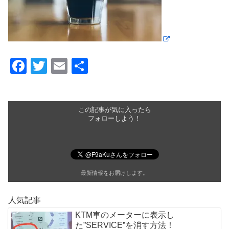
F
T
E
共
a
wi
m
有
c
tt
ail
e
er
この記事が気に入ったら
フォローしよう！
b
o
o
最新情報をお届けします。
k
人気記事
KTM車のメーターに表示し
た”SERVICE”を消す方法！