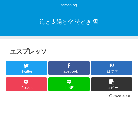
tomoblog
海と太陽と空 時どき 雪
エスプレッソ
Twitter
Facebook
はてブ
Pocket
LINE
コピー
2020.09.06